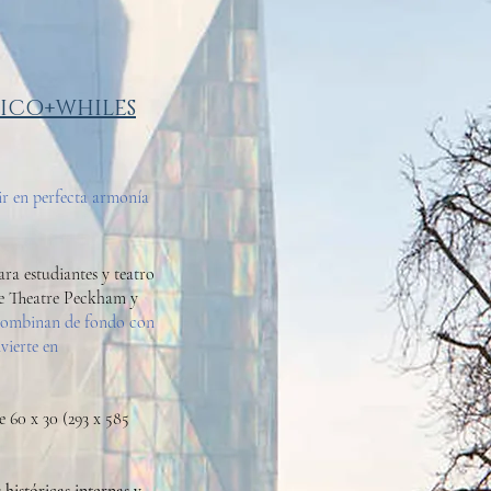
TICO+WHILES
ir en perfecta armonía
ara estudiantes y teatro
de Theatre Peckham y
combinan
de fondo con
vierte en
e 60 x 30 (293 x 585