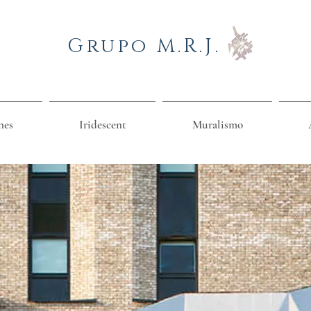
Grupo M.R.J.
nes
Iridescent
Muralismo
PROYECTOS