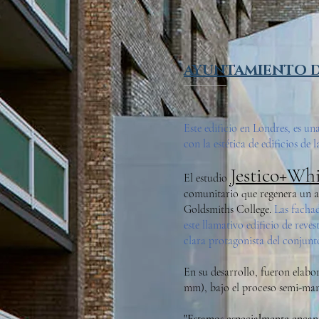
AYUNTAMIENTO D
Este edificio en Londres, es 
con la estética de edificios de
Jestico+Whi
El estudio
comunitario que regenera un a
Goldsmiths College.
Las f
achad
este l
lamativo edificio de reves
clara
protagonist
a del conjunt
En su desarrollo, fueron elabor
mm), bajo el proceso semi-ma