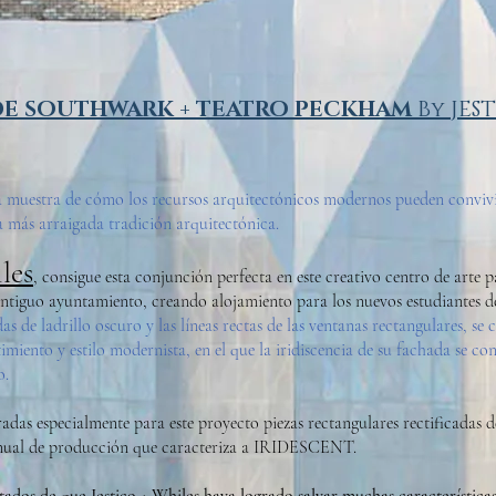
E SOUTHWARK + TEATRO PECKHAM
By
JES
una muestra de cómo los recursos arquitectónicos modernos pueden conviv
 la más arraigada tradición arquitectónica.
les
, consigue esta conjunción perfecta en este creativo centro de arte p
ntiguo ayuntamiento, creando alojamiento para los nuevos estudiantes 
as de ladrillo oscuro y las líneas rectas de las ventanas rectangulares, se
timiento y estilo modernista, en el que la iridiscencia de su fachada se con
o.
adas especialmente para este proyecto piezas rectangulares rectificadas d
nual de producción que caracteriza a IRIDESCENT.