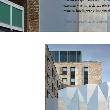
"Estamos especialmente encanta
externas y se haya destacado en
manera inteligente e imaginati
Imágenes cortesía de Southwark