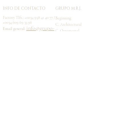
INFO DE CONTACTO
GRUPO M.R.J.
Factory Tlfs.:
+0034 958 41 40 77
/
Beginning
+0034 609 69 33 96
C. Architectural
info
@grupo-
Email general:
C. Ornamental
mrj.com
IRIDESCENT
Department:
iridescent@grupo-
mrj.com
Calle Álvarez Quintero nº1
cp:18213
Jun
- Granada -
SPAIN
TÉRMINOS, USOS Y POLÍTICA
Store Policy
Shipping & Returns