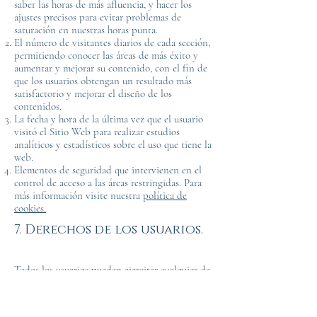
saber las horas de más afluencia, y hacer los
ajustes precisos para evitar problemas de
saturación en nuestras horas punta.
El número de visitantes diarios de cada sección,
permitiendo conocer las áreas de más éxito y
aumentar y mejorar su contenido, con el fin de
que los usuarios obtengan un resultado más
satisfactorio y mejorar el diseño de los
contenidos.
La fecha y hora de la última vez que el usuario
visitó el Sitio Web para realizar estudios
analíticos y estadísticos sobre el uso que tiene la
web.
Elementos de seguridad que intervienen en el
control de acceso a las áreas restringidas. Para
más información visite nuestra
política de
cookies.
7. Derechos de los usuarios.
Todos los usuarios pueden ejercitar cualquier de
los derechos otorgados por la normativa de
protección de datos, como el derecho de acceso,
rectificación, limitación del tratamiento,