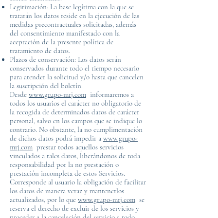
Legitimación: La base legítima con la que se
tratarán los datos reside en la ejecución de las
medidas precontractuales solicitadas, además
del consentimiento manifestado con la
aceptación de la presente política de
tratamiento de datos.
Plazos de conservación: Los datos serán
conservados durante todo el tiempo necesario
para atender la solicitud y/o hasta que cancelen
la suscripción del boletín.
Desde
www.grupo-mrj.com
informaremos a
todos los usuarios el carácter no obligatorio de
la recogida de determinados datos de carácter
personal, salvo en los campos que se indique lo
contrario. No obstante, la no cumplimentación
de dichos datos podrá impedir a
www.grupo-
mrj.com
prestar todos aquellos servicios
vinculados a tales datos, liberándonos de toda
responsabilidad por la no prestación o
prestación incompleta de estos Servicios.
Corresponde al usuario la obligación de facilitar
los datos de manera veraz y mantenerlos
actualizados, por lo que
www.grupo-mrj.com
se
reserva el derecho de excluir de los servicios y
proceder a la cancelación del servicio a todo