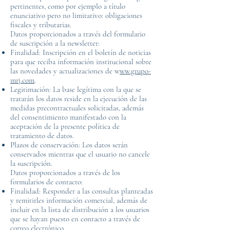
pertinentes, como por ejemplo a título
enunciativo pero no limitativo: obligaciones
fiscales y tributarias.
Datos proporcionados a través del formulario
de suscripción a la newsletter:
Finalidad: Inscripción en el boletín de noticias
para que reciba información institucional sobre
las novedades y actualizaciones de w
ww.grupo-
mrj.com
.
Legitimación: La base legítima con la que se
tratarán los datos reside en la ejecución de las
medidas precontractuales solicitadas, además
del consentimiento manifestado con la
aceptación de la presente política de
tratamiento de datos.
Plazos de conservación: Los datos serán
conservados mientras que el usuario no cancele
la suscripción.
Datos proporcionados a través de los
formularios de contacto:
Finalidad: Responder a las consultas planteadas
y remitirles información comercial, además de
incluir en la lista de distribución a los usuarios
que se hayan puesto en contacto a través de
correo electrónico.